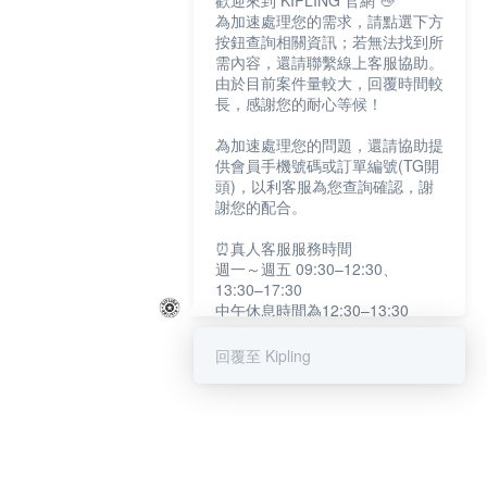
歡迎來到 KIPLING 官網 👋
為加速處理您的需求，請點選下方
按鈕查詢相關資訊；若無法找到所
需內容，還請聯繫線上客服協助。
由於目前案件量較大，回覆時間較
長，感謝您的耐心等候！
為加速處理您的問題，還請協助提
供會員手機號碼或訂單編號(TG開
頭)，以利客服為您查詢確認，謝
謝您的配合。
⏰真人客服服務時間
週一～週五 09:30–12:30、
13:30–17:30
中午休息時間為12:30–13:30
例假日及國定假日暫停服務
回覆至 Kipling
提醒您：系統會自動已讀訊息，如
未點選「聯繫專人」，線上客服將
不會收到此訊息。