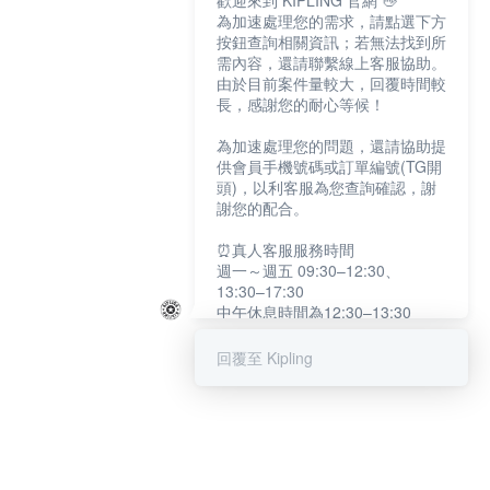
歡迎來到 KIPLING 官網 👋
為加速處理您的需求，請點選下方
按鈕查詢相關資訊；若無法找到所
需內容，還請聯繫線上客服協助。
由於目前案件量較大，回覆時間較
長，感謝您的耐心等候！
為加速處理您的問題，還請協助提
供會員手機號碼或訂單編號(TG開
頭)，以利客服為您查詢確認，謝
謝您的配合。
⏰真人客服服務時間
週一～週五 09:30–12:30、
13:30–17:30
中午休息時間為12:30–13:30
例假日及國定假日暫停服務
回覆至 Kipling
提醒您：系統會自動已讀訊息，如
未點選「聯繫專人」，線上客服將
不會收到此訊息。