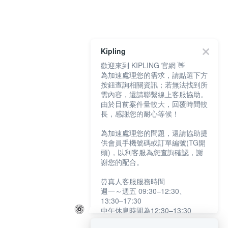
Kipling
歡迎來到 KIPLING 官網 👋
為加速處理您的需求，請點選下方
按鈕查詢相關資訊；若無法找到所
需內容，還請聯繫線上客服協助。
由於目前案件量較大，回覆時間較
長，感謝您的耐心等候！
為加速處理您的問題，還請協助提
供會員手機號碼或訂單編號(TG開
頭)，以利客服為您查詢確認，謝
謝您的配合。
⏰真人客服服務時間
週一～週五 09:30–12:30、
13:30–17:30
中午休息時間為12:30–13:30
例假日及國定假日暫停服務