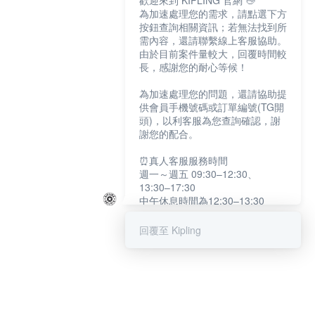
歡迎來到 KIPLING 官網 👋
為加速處理您的需求，請點選下方
按鈕查詢相關資訊；若無法找到所
需內容，還請聯繫線上客服協助。
由於目前案件量較大，回覆時間較
長，感謝您的耐心等候！
為加速處理您的問題，還請協助提
供會員手機號碼或訂單編號(TG開
頭)，以利客服為您查詢確認，謝
謝您的配合。
⏰真人客服服務時間
週一～週五 09:30–12:30、
13:30–17:30
中午休息時間為12:30–13:30
例假日及國定假日暫停服務
回覆至 Kipling
提醒您：系統會自動已讀訊息，如
未點選「聯繫專人」，線上客服將
不會收到此訊息。