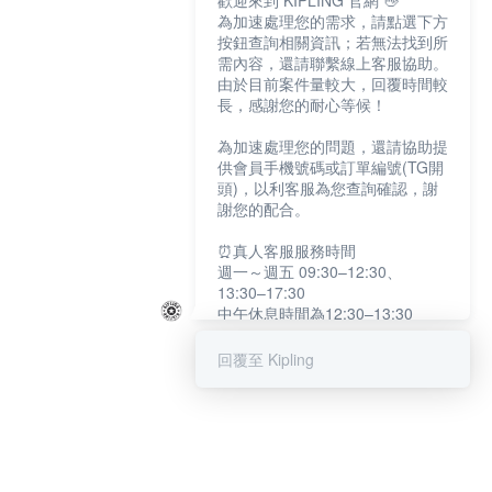
歡迎來到 KIPLING 官網 👋
為加速處理您的需求，請點選下方
按鈕查詢相關資訊；若無法找到所
需內容，還請聯繫線上客服協助。
由於目前案件量較大，回覆時間較
長，感謝您的耐心等候！
為加速處理您的問題，還請協助提
供會員手機號碼或訂單編號(TG開
頭)，以利客服為您查詢確認，謝
謝您的配合。
⏰真人客服服務時間
週一～週五 09:30–12:30、
13:30–17:30
中午休息時間為12:30–13:30
例假日及國定假日暫停服務
回覆至 Kipling
提醒您：系統會自動已讀訊息，如
未點選「聯繫專人」，線上客服將
不會收到此訊息。