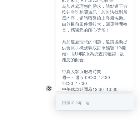
歡迎來到 KIPLING 官網 👋
為加速處理您的需求，請點選下方
按鈕查詢相關資訊；若無法找到所
需內容，還請聯繫線上客服協助。
由於目前案件量較大，回覆時間較
長，感謝您的耐心等候！
為加速處理您的問題，還請協助提
供會員手機號碼或訂單編號(TG開
頭)，以利客服為您查詢確認，謝
謝您的配合。
⏰真人客服服務時間
週一～週五 09:30–12:30、
13:30–17:30
中午休息時間為12:30–13:30
例假日及國定假日暫停服務
回覆至 Kipling
提醒您：系統會自動已讀訊息，如
未點選「聯繫專人」，線上客服將
不會收到此訊息。