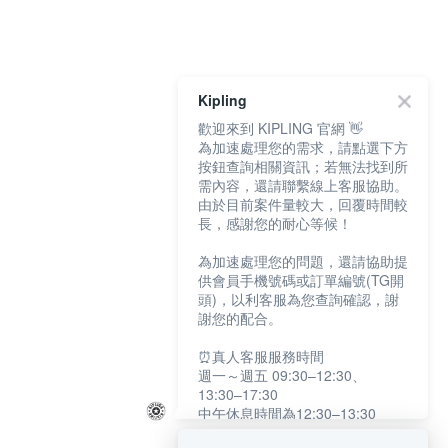
Kipling
歡迎來到 KIPLING 官網 👋
為加速處理您的需求，請點選下方
按鈕查詢相關資訊；若無法找到所
需內容，還請聯繫線上客服協助。
由於目前案件量較大，回覆時間較
長，感謝您的耐心等候！
為加速處理您的問題，還請協助提
供會員手機號碼或訂單編號(TG開
頭)，以利客服為您查詢確認，謝
謝您的配合。
⏰真人客服服務時間
週一～週五 09:30–12:30、
13:30–17:30
中午休息時間為12:30–13:30
例假日及國定假日暫停服務