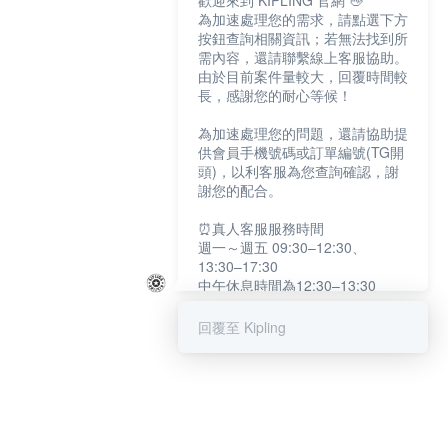
歡迎來到 KIPLING 官網 👋
為加速處理您的需求，請點選下方
按鈕查詢相關資訊；若無法找到所
需內容，還請聯繫線上客服協助。
由於目前案件量較大，回覆時間較
長，感謝您的耐心等候！
為加速處理您的問題，還請協助提
供會員手機號碼或訂單編號(TG開
頭)，以利客服為您查詢確認，謝
謝您的配合。
⏰真人客服服務時間
週一～週五 09:30–12:30、
13:30–17:30
中午休息時間為12:30–13:30
例假日及國定假日暫停服務
回覆至 Kipling
提醒您：系統會自動已讀訊息，如
未點選「聯繫專人」，線上客服將
不會收到此訊息。