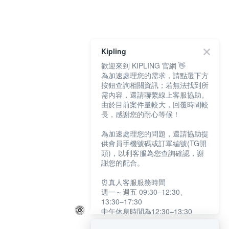
Kipling
歡迎來到 KIPLING 官網 👋
為加速處理您的需求，請點選下方
按鈕查詢相關資訊；若無法找到所
需內容，還請聯繫線上客服協助。
由於目前案件量較大，回覆時間較
長，感謝您的耐心等候！
為加速處理您的問題，還請協助提
供會員手機號碼或訂單編號(TG開
頭)，以利客服為您查詢確認，謝
謝您的配合。
⏰真人客服服務時間
週一～週五 09:30–12:30、
13:30–17:30
中午休息時間為12:30–13:30
例假日及國定假日暫停服務