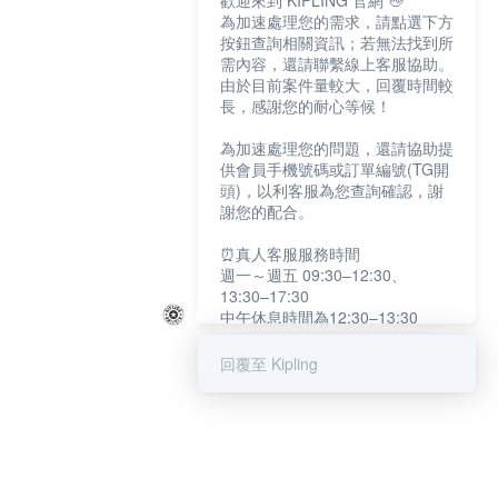
歡迎來到 KIPLING 官網 👋
為加速處理您的需求，請點選下方
按鈕查詢相關資訊；若無法找到所
需內容，還請聯繫線上客服協助。
由於目前案件量較大，回覆時間較
長，感謝您的耐心等候！
為加速處理您的問題，還請協助提
供會員手機號碼或訂單編號(TG開
頭)，以利客服為您查詢確認，謝
謝您的配合。
⏰真人客服服務時間
週一～週五 09:30–12:30、
13:30–17:30
中午休息時間為12:30–13:30
例假日及國定假日暫停服務
回覆至 Kipling
提醒您：系統會自動已讀訊息，如
未點選「聯繫專人」，線上客服將
不會收到此訊息。