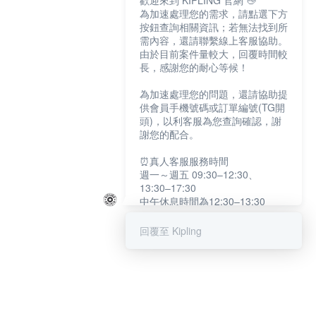
歡迎來到 KIPLING 官網 👋
為加速處理您的需求，請點選下方
按鈕查詢相關資訊；若無法找到所
需內容，還請聯繫線上客服協助。
由於目前案件量較大，回覆時間較
長，感謝您的耐心等候！
為加速處理您的問題，還請協助提
供會員手機號碼或訂單編號(TG開
頭)，以利客服為您查詢確認，謝
謝您的配合。
⏰真人客服服務時間
週一～週五 09:30–12:30、
13:30–17:30
中午休息時間為12:30–13:30
例假日及國定假日暫停服務
回覆至 Kipling
提醒您：系統會自動已讀訊息，如
未點選「聯繫專人」，線上客服將
不會收到此訊息。