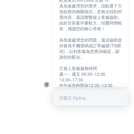
歡迎來到 KIPLING 官網 👋
為加速處理您的需求，請點選下方
按鈕查詢相關資訊；若無法找到所
需內容，還請聯繫線上客服協助。
由於目前案件量較大，回覆時間較
長，感謝您的耐心等候！
為加速處理您的問題，還請協助提
供會員手機號碼或訂單編號(TG開
頭)，以利客服為您查詢確認，謝
謝您的配合。
⏰真人客服服務時間
週一～週五 09:30–12:30、
13:30–17:30
中午休息時間為12:30–13:30
例假日及國定假日暫停服務
回覆至 Kipling
提醒您：系統會自動已讀訊息，如
未點選「聯繫專人」，線上客服將
不會收到此訊息。