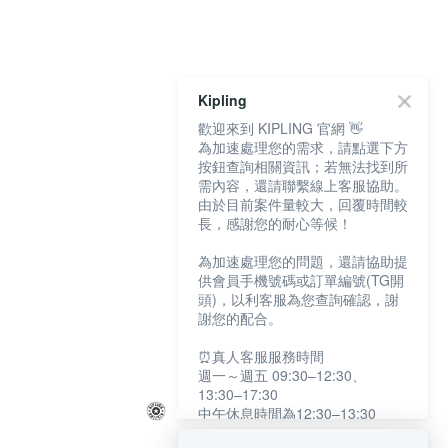
Kipling
歡迎來到 KIPLING 官網 👋
為加速處理您的需求，請點選下方
按鈕查詢相關資訊；若無法找到所
需內容，還請聯繫線上客服協助。
由於目前案件量較大，回覆時間較
長，感謝您的耐心等候！
為加速處理您的問題，還請協助提
供會員手機號碼或訂單編號(TG開
頭)，以利客服為您查詢確認，謝
謝您的配合。
⏰真人客服服務時間
週一～週五 09:30–12:30、
13:30–17:30
中午休息時間為12:30–13:30
例假日及國定假日暫停服務