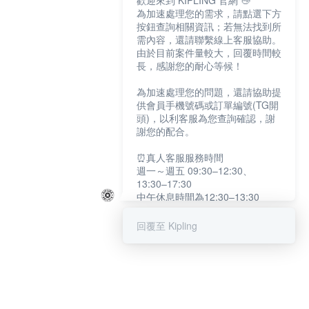
歡迎來到 KIPLING 官網 👋
為加速處理您的需求，請點選下方
按鈕查詢相關資訊；若無法找到所
需內容，還請聯繫線上客服協助。
由於目前案件量較大，回覆時間較
長，感謝您的耐心等候！
為加速處理您的問題，還請協助提
供會員手機號碼或訂單編號(TG開
頭)，以利客服為您查詢確認，謝
謝您的配合。
⏰真人客服服務時間
週一～週五 09:30–12:30、
13:30–17:30
中午休息時間為12:30–13:30
例假日及國定假日暫停服務
回覆至 Kipling
提醒您：系統會自動已讀訊息，如
未點選「聯繫專人」，線上客服將
不會收到此訊息。