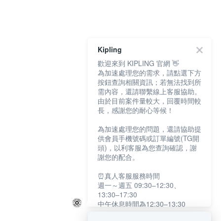
Kipling
歡迎來到 KIPLING 官網 👋
為加速處理您的需求，請點選下方
按鈕查詢相關資訊；若無法找到所
需內容，還請聯繫線上客服協助。
由於目前案件量較大，回覆時間較
長，感謝您的耐心等候！
為加速處理您的問題，還請協助提
供會員手機號碼或訂單編號(TG開
頭)，以利客服為您查詢確認，謝
謝您的配合。
⏰真人客服服務時間
週一～週五 09:30–12:30、
13:30–17:30
中午休息時間為12:30–13:30
例假日及國定假日暫停服務