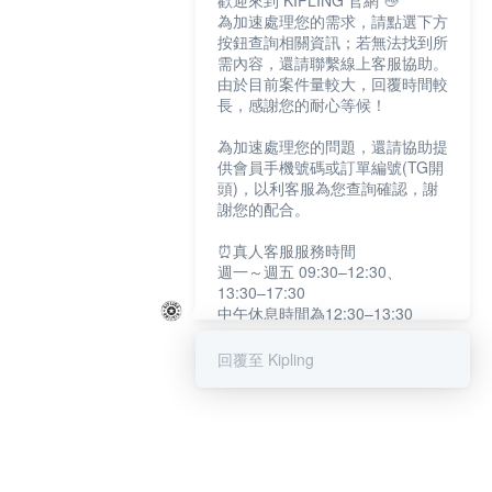
歡迎來到 KIPLING 官網 👋
為加速處理您的需求，請點選下方
按鈕查詢相關資訊；若無法找到所
需內容，還請聯繫線上客服協助。
由於目前案件量較大，回覆時間較
長，感謝您的耐心等候！
為加速處理您的問題，還請協助提
供會員手機號碼或訂單編號(TG開
頭)，以利客服為您查詢確認，謝
謝您的配合。
⏰真人客服服務時間
週一～週五 09:30–12:30、
13:30–17:30
中午休息時間為12:30–13:30
例假日及國定假日暫停服務
回覆至 Kipling
提醒您：系統會自動已讀訊息，如
未點選「聯繫專人」，線上客服將
不會收到此訊息。