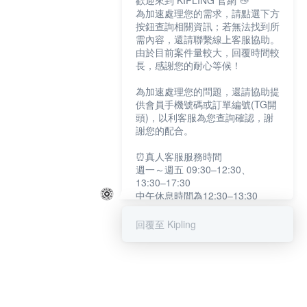
歡迎來到 KIPLING 官網 👋
為加速處理您的需求，請點選下方
按鈕查詢相關資訊；若無法找到所
需內容，還請聯繫線上客服協助。
由於目前案件量較大，回覆時間較
長，感謝您的耐心等候！
為加速處理您的問題，還請協助提
供會員手機號碼或訂單編號(TG開
頭)，以利客服為您查詢確認，謝
謝您的配合。
⏰真人客服服務時間
週一～週五 09:30–12:30、
13:30–17:30
中午休息時間為12:30–13:30
例假日及國定假日暫停服務
回覆至 Kipling
提醒您：系統會自動已讀訊息，如
未點選「聯繫專人」，線上客服將
不會收到此訊息。