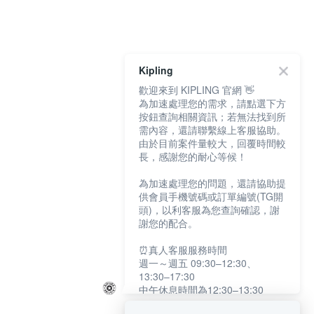
Kipling
歡迎來到 KIPLING 官網 👋
為加速處理您的需求，請點選下方
按鈕查詢相關資訊；若無法找到所
需內容，還請聯繫線上客服協助。
由於目前案件量較大，回覆時間較
長，感謝您的耐心等候！
為加速處理您的問題，還請協助提
供會員手機號碼或訂單編號(TG開
頭)，以利客服為您查詢確認，謝
謝您的配合。
⏰真人客服服務時間
週一～週五 09:30–12:30、
13:30–17:30
中午休息時間為12:30–13:30
例假日及國定假日暫停服務