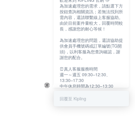
歡迎來到 KIPLING 官網 👋
為加速處理您的需求，請點選下方
按鈕查詢相關資訊；若無法找到所
需內容，還請聯繫線上客服協助。
由於目前案件量較大，回覆時間較
長，感謝您的耐心等候！
為加速處理您的問題，還請協助提
供會員手機號碼或訂單編號(TG開
頭)，以利客服為您查詢確認，謝
謝您的配合。
⏰真人客服服務時間
週一～週五 09:30–12:30、
13:30–17:30
中午休息時間為12:30–13:30
例假日及國定假日暫停服務
回覆至 Kipling
提醒您：系統會自動已讀訊息，如
未點選「聯繫專人」，線上客服將
不會收到此訊息。