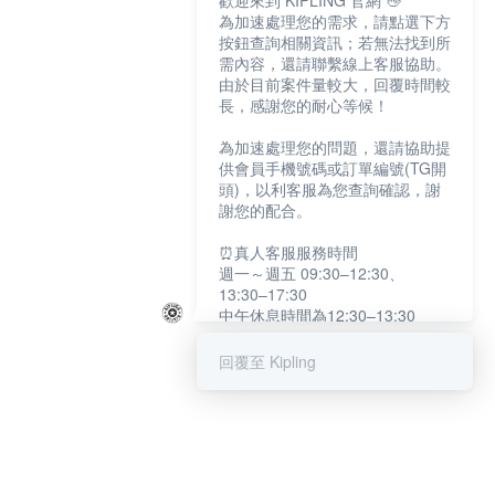
歡迎來到 KIPLING 官網 👋
為加速處理您的需求，請點選下方
按鈕查詢相關資訊；若無法找到所
需內容，還請聯繫線上客服協助。
由於目前案件量較大，回覆時間較
長，感謝您的耐心等候！
為加速處理您的問題，還請協助提
供會員手機號碼或訂單編號(TG開
頭)，以利客服為您查詢確認，謝
謝您的配合。
⏰真人客服服務時間
週一～週五 09:30–12:30、
13:30–17:30
中午休息時間為12:30–13:30
例假日及國定假日暫停服務
回覆至 Kipling
提醒您：系統會自動已讀訊息，如
未點選「聯繫專人」，線上客服將
不會收到此訊息。