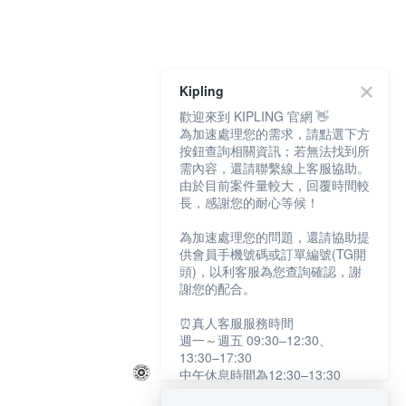
Kipling
歡迎來到 KIPLING 官網 👋
為加速處理您的需求，請點選下方
按鈕查詢相關資訊；若無法找到所
需內容，還請聯繫線上客服協助。
由於目前案件量較大，回覆時間較
長，感謝您的耐心等候！
為加速處理您的問題，還請協助提
供會員手機號碼或訂單編號(TG開
頭)，以利客服為您查詢確認，謝
謝您的配合。
⏰真人客服服務時間
週一～週五 09:30–12:30、
13:30–17:30
中午休息時間為12:30–13:30
例假日及國定假日暫停服務