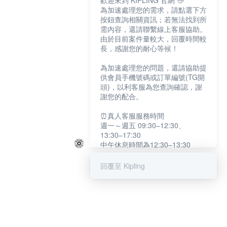
歡迎來到 KIPLING 官網 👋
為加速處理您的需求，請點選下方
按鈕查詢相關資訊；若無法找到所
需內容，還請聯繫線上客服協助。
由於目前案件量較大，回覆時間較
長，感謝您的耐心等候！
為加速處理您的問題，還請協助提
供會員手機號碼或訂單編號(TG開
頭)，以利客服為您查詢確認，謝
謝您的配合。
⏰真人客服服務時間
週一～週五 09:30–12:30、
13:30–17:30
中午休息時間為12:30–13:30
例假日及國定假日暫停服務
回覆至 Kipling
提醒您：系統會自動已讀訊息，如
未點選「聯繫專人」，線上客服將
不會收到此訊息。