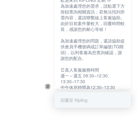
歡迎來到 KIPLING 官網 👋
為加速處理您的需求，請點選下方
按鈕查詢相關資訊；若無法找到所
需內容，還請聯繫線上客服協助。
由於目前案件量較大，回覆時間較
長，感謝您的耐心等候！
為加速處理您的問題，還請協助提
供會員手機號碼或訂單編號(TG開
頭)，以利客服為您查詢確認，謝
謝您的配合。
⏰真人客服服務時間
週一～週五 09:30–12:30、
13:30–17:30
中午休息時間為12:30–13:30
例假日及國定假日暫停服務
回覆至 Kipling
提醒您：系統會自動已讀訊息，如
未點選「聯繫專人」，線上客服將
不會收到此訊息。