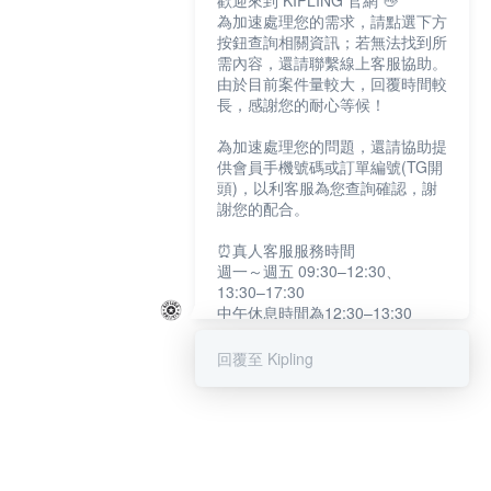
歡迎來到 KIPLING 官網 👋
為加速處理您的需求，請點選下方
按鈕查詢相關資訊；若無法找到所
需內容，還請聯繫線上客服協助。
由於目前案件量較大，回覆時間較
長，感謝您的耐心等候！
為加速處理您的問題，還請協助提
供會員手機號碼或訂單編號(TG開
頭)，以利客服為您查詢確認，謝
謝您的配合。
⏰真人客服服務時間
週一～週五 09:30–12:30、
13:30–17:30
中午休息時間為12:30–13:30
例假日及國定假日暫停服務
回覆至 Kipling
提醒您：系統會自動已讀訊息，如
未點選「聯繫專人」，線上客服將
不會收到此訊息。