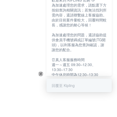
歡迎來到 KIPLING 官網 👋
為加速處理您的需求，請點選下方
按鈕查詢相關資訊；若無法找到所
需內容，還請聯繫線上客服協助。
由於目前案件量較大，回覆時間較
長，感謝您的耐心等候！
為加速處理您的問題，還請協助提
供會員手機號碼或訂單編號(TG開
頭)，以利客服為您查詢確認，謝
謝您的配合。
⏰真人客服服務時間
週一～週五 09:30–12:30、
13:30–17:30
中午休息時間為12:30–13:30
例假日及國定假日暫停服務
回覆至 Kipling
提醒您：系統會自動已讀訊息，如
未點選「聯繫專人」，線上客服將
不會收到此訊息。