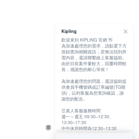
Kipling
歡迎來到 KIPLING 官網 👋
為加速處理您的需求，請點選下方
按鈕查詢相關資訊；若無法找到所
需內容，還請聯繫線上客服協助。
由於目前案件量較大，回覆時間較
長，感謝您的耐心等候！
為加速處理您的問題，還請協助提
供會員手機號碼或訂單編號(TG開
頭)，以利客服為您查詢確認，謝
謝您的配合。
⏰真人客服服務時間
週一～週五 09:30–12:30、
13:30–17:30
中午休息時間為12:30–13:30
例假日及國定假日暫停服務