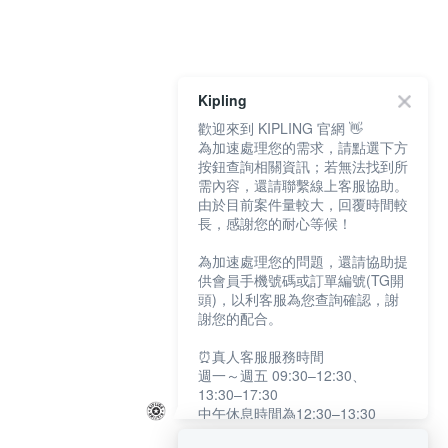
Kipling
歡迎來到 KIPLING 官網 👋
為加速處理您的需求，請點選下方
按鈕查詢相關資訊；若無法找到所
需內容，還請聯繫線上客服協助。
由於目前案件量較大，回覆時間較
長，感謝您的耐心等候！
為加速處理您的問題，還請協助提
供會員手機號碼或訂單編號(TG開
頭)，以利客服為您查詢確認，謝
謝您的配合。
⏰真人客服服務時間
週一～週五 09:30–12:30、
13:30–17:30
中午休息時間為12:30–13:30
例假日及國定假日暫停服務