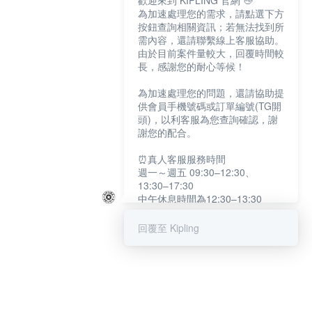
歡迎來到 KIPLING 官網 👋
為加速處理您的需求，請點選下方
按鈕查詢相關資訊；若無法找到所
需內容，還請聯繫線上客服協助。
由於目前案件量較大，回覆時間較
長，感謝您的耐心等候！
為加速處理您的問題，還請協助提
供會員手機號碼或訂單編號(TG開
頭)，以利客服為您查詢確認，謝
謝您的配合。
⏰真人客服服務時間
週一～週五 09:30–12:30、
13:30–17:30
中午休息時間為12:30–13:30
例假日及國定假日暫停服務
回覆至 Kipling
提醒您：系統會自動已讀訊息，如
未點選「聯繫專人」，線上客服將
不會收到此訊息。