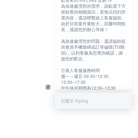
歡迎來到 KIPLING 官網 👋
為加速處理您的需求，請點選下方
按鈕查詢相關資訊；若無法找到所
需內容，還請聯繫線上客服協助。
由於目前案件量較大，回覆時間較
長，感謝您的耐心等候！
為加速處理您的問題，還請協助提
供會員手機號碼或訂單編號(TG開
頭)，以利客服為您查詢確認，謝
謝您的配合。
⏰真人客服服務時間
週一～週五 09:30–12:30、
13:30–17:30
中午休息時間為12:30–13:30
例假日及國定假日暫停服務
回覆至 Kipling
提醒您：系統會自動已讀訊息，如
未點選「聯繫專人」，線上客服將
不會收到此訊息。