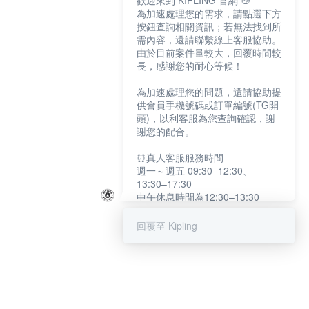
歡迎來到 KIPLING 官網 👋
為加速處理您的需求，請點選下方
按鈕查詢相關資訊；若無法找到所
需內容，還請聯繫線上客服協助。
由於目前案件量較大，回覆時間較
長，感謝您的耐心等候！
為加速處理您的問題，還請協助提
供會員手機號碼或訂單編號(TG開
頭)，以利客服為您查詢確認，謝
謝您的配合。
⏰真人客服服務時間
週一～週五 09:30–12:30、
13:30–17:30
中午休息時間為12:30–13:30
例假日及國定假日暫停服務
回覆至 Kipling
提醒您：系統會自動已讀訊息，如
未點選「聯繫專人」，線上客服將
不會收到此訊息。