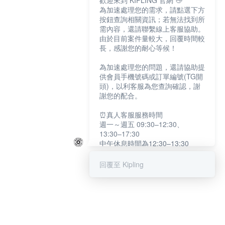
歡迎來到 KIPLING 官網 👋
為加速處理您的需求，請點選下方
按鈕查詢相關資訊；若無法找到所
需內容，還請聯繫線上客服協助。
由於目前案件量較大，回覆時間較
長，感謝您的耐心等候！
為加速處理您的問題，還請協助提
供會員手機號碼或訂單編號(TG開
頭)，以利客服為您查詢確認，謝
謝您的配合。
⏰真人客服服務時間
週一～週五 09:30–12:30、
13:30–17:30
中午休息時間為12:30–13:30
例假日及國定假日暫停服務
回覆至 Kipling
提醒您：系統會自動已讀訊息，如
未點選「聯繫專人」，線上客服將
不會收到此訊息。