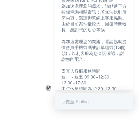
歡迎來到 KIPLING 官網 👋
為加速處理您的需求，請點選下方
按鈕查詢相關資訊；若無法找到所
需內容，還請聯繫線上客服協助。
由於目前案件量較大，回覆時間較
長，感謝您的耐心等候！
為加速處理您的問題，還請協助提
供會員手機號碼或訂單編號(TG開
頭)，以利客服為您查詢確認，謝
謝您的配合。
⏰真人客服服務時間
週一～週五 09:30–12:30、
13:30–17:30
中午休息時間為12:30–13:30
例假日及國定假日暫停服務
回覆至 Kipling
提醒您：系統會自動已讀訊息，如
未點選「聯繫專人」，線上客服將
不會收到此訊息。