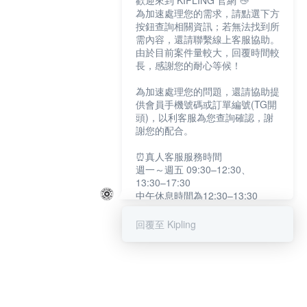
歡迎來到 KIPLING 官網 👋
為加速處理您的需求，請點選下方
按鈕查詢相關資訊；若無法找到所
需內容，還請聯繫線上客服協助。
由於目前案件量較大，回覆時間較
長，感謝您的耐心等候！
為加速處理您的問題，還請協助提
供會員手機號碼或訂單編號(TG開
頭)，以利客服為您查詢確認，謝
謝您的配合。
⏰真人客服服務時間
週一～週五 09:30–12:30、
13:30–17:30
中午休息時間為12:30–13:30
例假日及國定假日暫停服務
回覆至 Kipling
提醒您：系統會自動已讀訊息，如
未點選「聯繫專人」，線上客服將
不會收到此訊息。