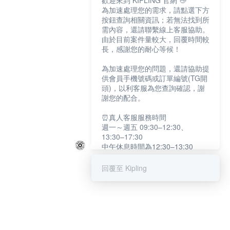
歡迎來到 KIPLING 官網 👋
為加速處理您的需求，請點選下方
按鈕查詢相關資訊；若無法找到所
需內容，還請聯繫線上客服協助。
由於目前案件量較大，回覆時間較
長，感謝您的耐心等候！
為加速處理您的問題，還請協助提
供會員手機號碼或訂單編號(TG開
頭)，以利客服為您查詢確認，謝
謝您的配合。
⏰真人客服服務時間
週一～週五 09:30–12:30、
13:30–17:30
中午休息時間為12:30–13:30
例假日及國定假日暫停服務
回覆至 Kipling
提醒您：系統會自動已讀訊息，如
未點選「聯繫專人」，線上客服將
不會收到此訊息。