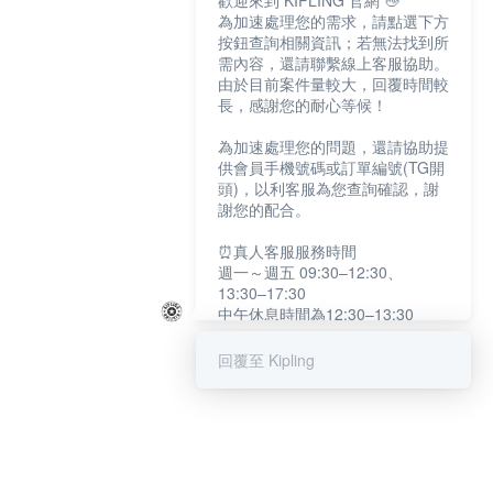
歡迎來到 KIPLING 官網 👋
為加速處理您的需求，請點選下方
按鈕查詢相關資訊；若無法找到所
需內容，還請聯繫線上客服協助。
由於目前案件量較大，回覆時間較
長，感謝您的耐心等候！
為加速處理您的問題，還請協助提
供會員手機號碼或訂單編號(TG開
頭)，以利客服為您查詢確認，謝
謝您的配合。
⏰真人客服服務時間
週一～週五 09:30–12:30、
13:30–17:30
中午休息時間為12:30–13:30
例假日及國定假日暫停服務
回覆至 Kipling
提醒您：系統會自動已讀訊息，如
未點選「聯繫專人」，線上客服將
不會收到此訊息。