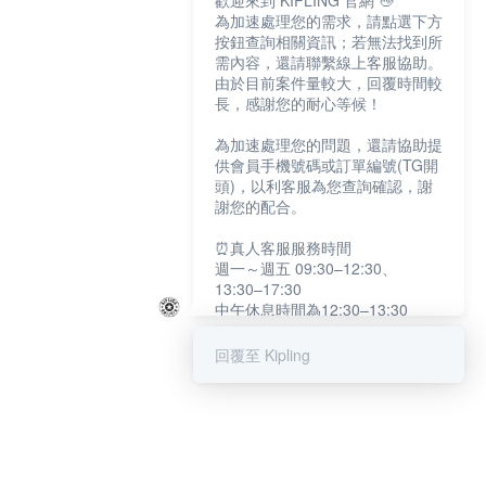
歡迎來到 KIPLING 官網 👋
為加速處理您的需求，請點選下方
按鈕查詢相關資訊；若無法找到所
需內容，還請聯繫線上客服協助。
由於目前案件量較大，回覆時間較
長，感謝您的耐心等候！
為加速處理您的問題，還請協助提
供會員手機號碼或訂單編號(TG開
頭)，以利客服為您查詢確認，謝
謝您的配合。
⏰真人客服服務時間
週一～週五 09:30–12:30、
13:30–17:30
中午休息時間為12:30–13:30
例假日及國定假日暫停服務
回覆至 Kipling
提醒您：系統會自動已讀訊息，如
未點選「聯繫專人」，線上客服將
不會收到此訊息。