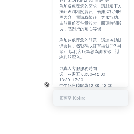
歡迎來到 KIPLING 官網 👋
為加速處理您的需求，請點選下方
按鈕查詢相關資訊；若無法找到所
需內容，還請聯繫線上客服協助。
由於目前案件量較大，回覆時間較
長，感謝您的耐心等候！
為加速處理您的問題，還請協助提
供會員手機號碼或訂單編號(TG開
頭)，以利客服為您查詢確認，謝
謝您的配合。
⏰真人客服服務時間
週一～週五 09:30–12:30、
13:30–17:30
中午休息時間為12:30–13:30
例假日及國定假日暫停服務
回覆至 Kipling
提醒您：系統會自動已讀訊息，如
未點選「聯繫專人」，線上客服將
不會收到此訊息。