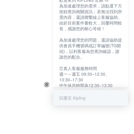
歡迎來到 KIPLING 官網 👋
為加速處理您的需求，請點選下方
按鈕查詢相關資訊；若無法找到所
需內容，還請聯繫線上客服協助。
由於目前案件量較大，回覆時間較
長，感謝您的耐心等候！
為加速處理您的問題，還請協助提
供會員手機號碼或訂單編號(TG開
頭)，以利客服為您查詢確認，謝
謝您的配合。
⏰真人客服服務時間
週一～週五 09:30–12:30、
13:30–17:30
中午休息時間為12:30–13:30
例假日及國定假日暫停服務
回覆至 Kipling
提醒您：系統會自動已讀訊息，如
未點選「聯繫專人」，線上客服將
不會收到此訊息。