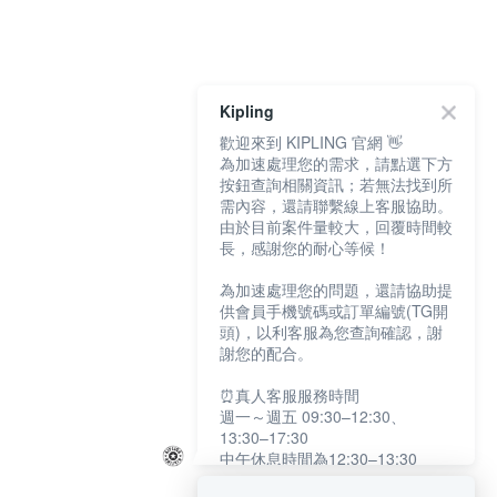
Kipling
歡迎來到 KIPLING 官網 👋
為加速處理您的需求，請點選下方
按鈕查詢相關資訊；若無法找到所
需內容，還請聯繫線上客服協助。
由於目前案件量較大，回覆時間較
長，感謝您的耐心等候！
為加速處理您的問題，還請協助提
供會員手機號碼或訂單編號(TG開
頭)，以利客服為您查詢確認，謝
謝您的配合。
⏰真人客服服務時間
週一～週五 09:30–12:30、
13:30–17:30
中午休息時間為12:30–13:30
例假日及國定假日暫停服務