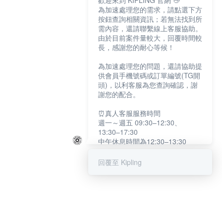
歡迎來到 KIPLING 官網 👋
為加速處理您的需求，請點選下方
按鈕查詢相關資訊；若無法找到所
需內容，還請聯繫線上客服協助。
由於目前案件量較大，回覆時間較
長，感謝您的耐心等候！
為加速處理您的問題，還請協助提
供會員手機號碼或訂單編號(TG開
頭)，以利客服為您查詢確認，謝
謝您的配合。
⏰真人客服服務時間
週一～週五 09:30–12:30、
13:30–17:30
中午休息時間為12:30–13:30
例假日及國定假日暫停服務
回覆至 Kipling
提醒您：系統會自動已讀訊息，如
未點選「聯繫專人」，線上客服將
不會收到此訊息。