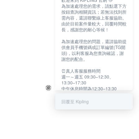
歡迎來到 KIPLING 官網 👋
為加速處理您的需求，請點選下方
按鈕查詢相關資訊；若無法找到所
需內容，還請聯繫線上客服協助。
由於目前案件量較大，回覆時間較
長，感謝您的耐心等候！
為加速處理您的問題，還請協助提
供會員手機號碼或訂單編號(TG開
頭)，以利客服為您查詢確認，謝
謝您的配合。
⏰真人客服服務時間
週一～週五 09:30–12:30、
13:30–17:30
中午休息時間為12:30–13:30
例假日及國定假日暫停服務
回覆至 Kipling
提醒您：系統會自動已讀訊息，如
未點選「聯繫專人」，線上客服將
不會收到此訊息。