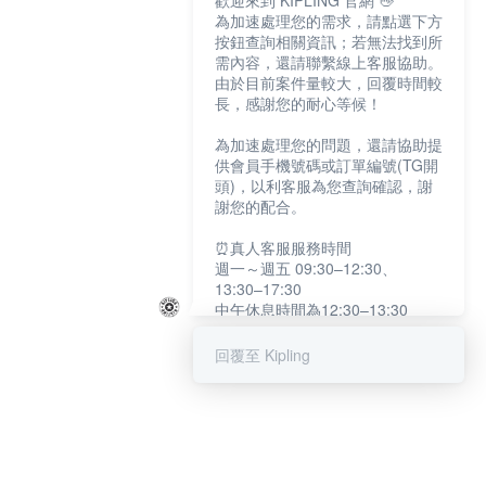
歡迎來到 KIPLING 官網 👋
為加速處理您的需求，請點選下方
按鈕查詢相關資訊；若無法找到所
需內容，還請聯繫線上客服協助。
由於目前案件量較大，回覆時間較
長，感謝您的耐心等候！
為加速處理您的問題，還請協助提
供會員手機號碼或訂單編號(TG開
頭)，以利客服為您查詢確認，謝
謝您的配合。
⏰真人客服服務時間
週一～週五 09:30–12:30、
13:30–17:30
中午休息時間為12:30–13:30
例假日及國定假日暫停服務
回覆至 Kipling
提醒您：系統會自動已讀訊息，如
未點選「聯繫專人」，線上客服將
不會收到此訊息。