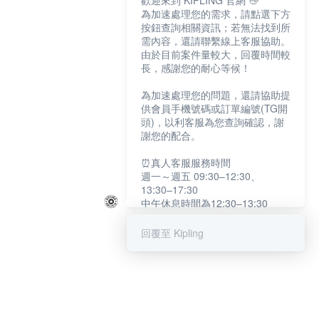
歡迎來到 KIPLING 官網 👋
為加速處理您的需求，請點選下方
按鈕查詢相關資訊；若無法找到所
需內容，還請聯繫線上客服協助。
由於目前案件量較大，回覆時間較
長，感謝您的耐心等候！
為加速處理您的問題，還請協助提
供會員手機號碼或訂單編號(TG開
頭)，以利客服為您查詢確認，謝
謝您的配合。
⏰真人客服服務時間
週一～週五 09:30–12:30、
13:30–17:30
中午休息時間為12:30–13:30
例假日及國定假日暫停服務
回覆至 Kipling
提醒您：系統會自動已讀訊息，如
未點選「聯繫專人」，線上客服將
不會收到此訊息。