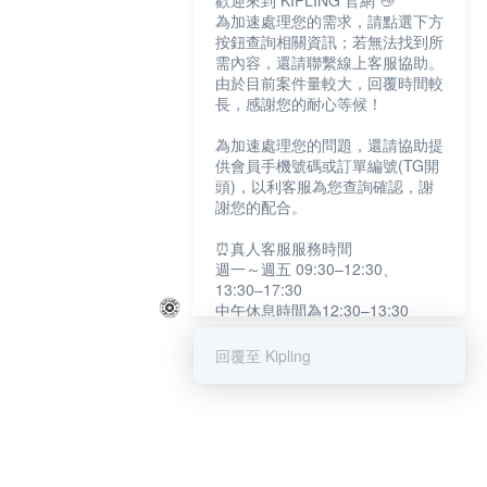
歡迎來到 KIPLING 官網 👋
為加速處理您的需求，請點選下方
按鈕查詢相關資訊；若無法找到所
需內容，還請聯繫線上客服協助。
由於目前案件量較大，回覆時間較
長，感謝您的耐心等候！
為加速處理您的問題，還請協助提
供會員手機號碼或訂單編號(TG開
頭)，以利客服為您查詢確認，謝
謝您的配合。
⏰真人客服服務時間
週一～週五 09:30–12:30、
13:30–17:30
中午休息時間為12:30–13:30
例假日及國定假日暫停服務
回覆至 Kipling
提醒您：系統會自動已讀訊息，如
未點選「聯繫專人」，線上客服將
不會收到此訊息。