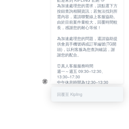
歡迎來到 KIPLING 官網 👋
為加速處理您的需求，請點選下方
按鈕查詢相關資訊；若無法找到所
需內容，還請聯繫線上客服協助。
由於目前案件量較大，回覆時間較
長，感謝您的耐心等候！
為加速處理您的問題，還請協助提
供會員手機號碼或訂單編號(TG開
頭)，以利客服為您查詢確認，謝
謝您的配合。
⏰真人客服服務時間
週一～週五 09:30–12:30、
13:30–17:30
中午休息時間為12:30–13:30
例假日及國定假日暫停服務
回覆至 Kipling
提醒您：系統會自動已讀訊息，如
未點選「聯繫專人」，線上客服將
不會收到此訊息。