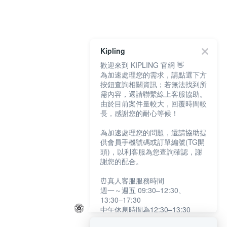
Kipling
歡迎來到 KIPLING 官網 👋
為加速處理您的需求，請點選下方
按鈕查詢相關資訊；若無法找到所
需內容，還請聯繫線上客服協助。
由於目前案件量較大，回覆時間較
長，感謝您的耐心等候！
為加速處理您的問題，還請協助提
供會員手機號碼或訂單編號(TG開
頭)，以利客服為您查詢確認，謝
謝您的配合。
⏰真人客服服務時間
週一～週五 09:30–12:30、
13:30–17:30
中午休息時間為12:30–13:30
例假日及國定假日暫停服務