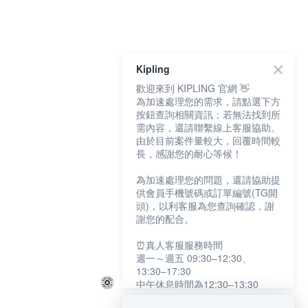
Kipling
歡迎來到 KIPLING 官網 👋
為加速處理您的需求，請點選下方
按鈕查詢相關資訊；若無法找到所
需內容，還請聯繫線上客服協助。
由於目前案件量較大，回覆時間較
長，感謝您的耐心等候！
為加速處理您的問題，還請協助提
供會員手機號碼或訂單編號(TG開
頭)，以利客服為您查詢確認，謝
謝您的配合。
⏰真人客服服務時間
週一～週五 09:30–12:30、
13:30–17:30
中午休息時間為12:30–13:30
例假日及國定假日暫停服務