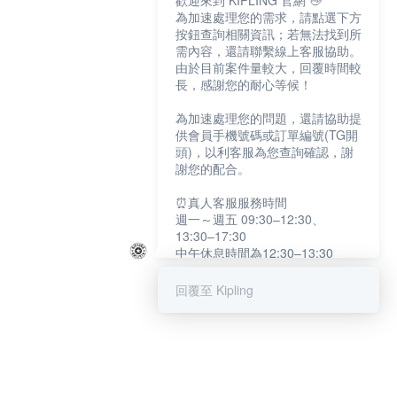
歡迎來到 KIPLING 官網 👋
為加速處理您的需求，請點選下方
按鈕查詢相關資訊；若無法找到所
需內容，還請聯繫線上客服協助。
由於目前案件量較大，回覆時間較
長，感謝您的耐心等候！
為加速處理您的問題，還請協助提
供會員手機號碼或訂單編號(TG開
頭)，以利客服為您查詢確認，謝
謝您的配合。
⏰真人客服服務時間
週一～週五 09:30–12:30、
13:30–17:30
中午休息時間為12:30–13:30
例假日及國定假日暫停服務
回覆至 Kipling
提醒您：系統會自動已讀訊息，如
未點選「聯繫專人」，線上客服將
不會收到此訊息。