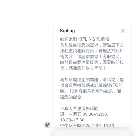
Kipling
歡迎來到 KIPLING 官網 👋
為加速處理您的需求，請點選下方
按鈕查詢相關資訊；若無法找到所
需內容，還請聯繫線上客服協助。
由於目前案件量較大，回覆時間較
長，感謝您的耐心等候！
為加速處理您的問題，還請協助提
供會員手機號碼或訂單編號(TG開
頭)，以利客服為您查詢確認，謝
謝您的配合。
⏰真人客服服務時間
週一～週五 09:30–12:30、
13:30–17:30
中午休息時間為12:30–13:30
例假日及國定假日暫停服務