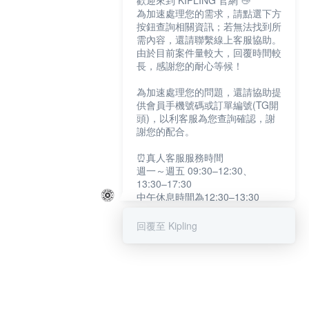
歡迎來到 KIPLING 官網 👋
為加速處理您的需求，請點選下方
按鈕查詢相關資訊；若無法找到所
需內容，還請聯繫線上客服協助。
由於目前案件量較大，回覆時間較
長，感謝您的耐心等候！
為加速處理您的問題，還請協助提
供會員手機號碼或訂單編號(TG開
頭)，以利客服為您查詢確認，謝
謝您的配合。
⏰真人客服服務時間
週一～週五 09:30–12:30、
13:30–17:30
中午休息時間為12:30–13:30
例假日及國定假日暫停服務
回覆至 Kipling
提醒您：系統會自動已讀訊息，如
未點選「聯繫專人」，線上客服將
不會收到此訊息。